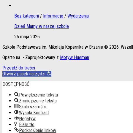
Bez kategorii
/
Informacje
/
Wydarzenia
Dzień Mamy w naszej szkole
26 maja 2026
Szkoła Podstawowa im. Mikołaja Kopernika w Brzanie © 2026. Wszel
Oparte na
- Zaprojektowany z
Motyw Hueman
Przejdź do treści
Otwórz pasek narzędzi
DOSTĘPNOŚĆ
Powiększenie tekstu
Zmniejszenie tekstu
Skala szarości
Wysoki Kontrast
Negatyw
Białe tło
Podkreślenie linków