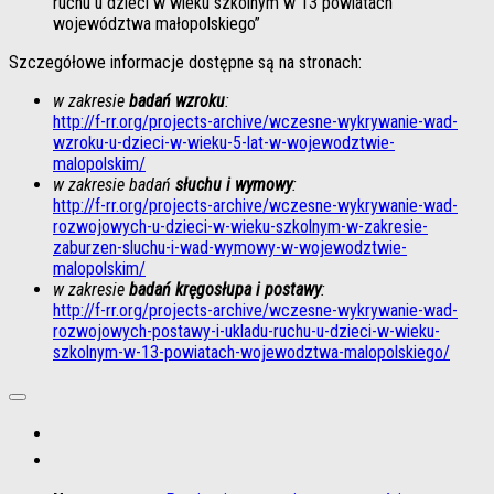
ruchu u dzieci w wieku szkolnym w 13 powiatach
województwa małopolskiego”
Szczegółowe informacje dostępne są na stronach:
w
zakresie
badań wzroku
:
http://f-rr.org/projects-archive/wczesne-wykrywanie-wad-
wzroku-u-dzieci-w-wieku-5-lat-w-wojewodztwie-
malopolskim/
w zakresie badań
słuchu i wymowy
:
http://f-rr.org/projects-archive/wczesne-wykrywanie-wad-
rozwojowych-u-dzieci-w-wieku-szkolnym-w-zakresie-
zaburzen-sluchu-i-wad-wymowy-w-wojewodztwie-
malopolskim/
w zakresie
badań kręgosłupa i postawy
:
http://f-rr.org/projects-archive/wczesne-wykrywanie-wad-
rozwojowych-postawy-i-ukladu-ruchu-u-dzieci-w-wieku-
szkolnym-w-13-powiatach-wojewodztwa-malopolskiego/