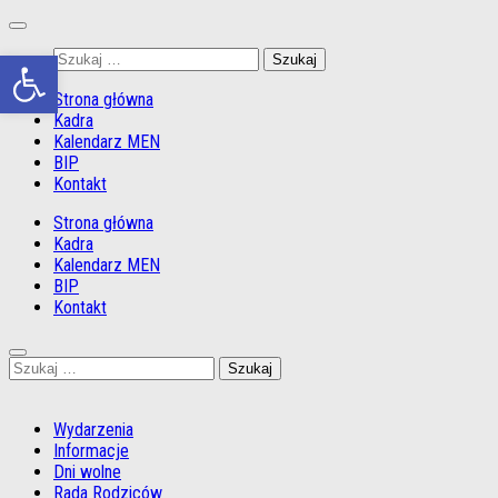
Przejdź
do
Otwórz pasek narzędzi
Szukaj:
treści
Strona główna
Kadra
Kalendarz MEN
BIP
Kontakt
Strona główna
Kadra
Kalendarz MEN
BIP
Kontakt
Szukaj:
Wydarzenia
Informacje
Dni wolne
Rada Rodziców