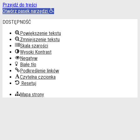
Przejdź do treści
Otwórz pasek narzędzi
DOSTĘPNOŚĆ
Powiększenie tekstu
Zmniejszenie tekstu
Skala szarości
Wysoki Kontrast
Negatyw
Białe tło
Podkreślenie linków
Czytelna czcionka
Resetuj
Mapa strony