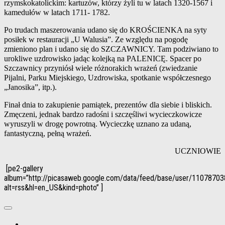
rzymskokatolickim: kartuzów, którzy żyli tu w latach 1320-1567 i
kamedułów w latach 1711- 1782.
Po trudach maszerowania udano się do KROŚCIENKA na syty
posiłek w restauracji „U Walusia”. Ze względu na pogodę
zmieniono plan i udano się do SZCZAWNICY. Tam podziwiano to
urokliwe uzdrowisko jadąc kolejką na PALENICĘ. Spacer po
Szczawnicy przyniósł wiele różnorakich wrażeń (zwiedzanie
Pijalni, Parku Miejskiego, Uzdrowiska, spotkanie współczesnego
„Janosika”, itp.).
Finał dnia to zakupienie pamiątek, prezentów dla siebie i bliskich.
Zmęczeni, jednak bardzo radośni i szczęśliwi wycieczkowicze
wyruszyli w drogę powrotną. Wycieczkę uznano za udaną,
fantastyczną, pełną wrażeń.
UCZNIOWIE
[pe2-gallery
album=”http://picasaweb.google.com/data/feed/base/user/11078
alt=rss&hl=en_US&kind=photo” ]