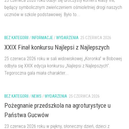
23 czerwca 2026 roku odbył się uroczysty komers klasy VIII,
będący symbolicznym zwieńczeniem ośmioletniej drogi naszych
uczniów w szkole podstawowej. Było to...
BEZ KATEGORII
/
INFORMACJE
/
WYDARZENIA
25 CZERWCA 2026
XXIX Finał konkursu Najlepsi z Najlepszych
25 czerwca 2026 roku w sali widowiskowej „Koronka” w Bobowej
odbyła się XXIX edycja konkursu „Najlepsi z Najlepszych”.
Tegoroczna gala miała charakter...
BEZ KATEGORII
/
NEWS
/
WYDARZENIA
25 CZERWCA 2026
Pożegnanie przedszkola na agroturystyce u
Państwa Gucwów
23 czerwca 2026 roku w piękny, słoneczny dzień, dzieci z