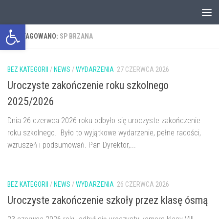
Przejdź do treści
Otwórz pasek narzędzi
OTAGOWANO:
SP BRZANA
BEZ KATEGORII
/
NEWS
/
WYDARZENIA
27 CZERWCA 2026
Uroczyste zakończenie roku szkolnego
2025/2026
Dnia 26 czerwca 2026 roku odbyło się uroczyste zakończenie
roku szkolnego. Było to wyjątkowe wydarzenie, pełne radości,
wzruszeń i podsumowań. Pan Dyrektor,...
BEZ KATEGORII
/
NEWS
/
WYDARZENIA
26 CZERWCA 2026
Uroczyste zakończenie szkoły przez klasę ósmą