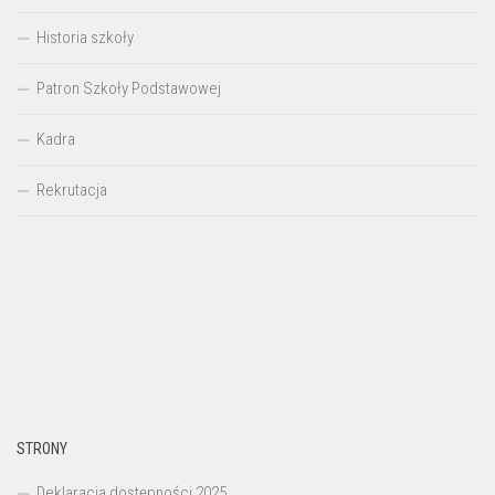
Historia szkoły
Patron Szkoły Podstawowej
Kadra
Rekrutacja
STRONY
Deklaracja dostępności 2025