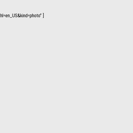
hl=en_US&kind=photo” ]