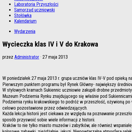
Laboratoria Przyszłości
Samorząd uczniowski
Stołówka
Kalendarium
Wydarzenia
Wycieczka klas IV i V do Krakowa
przez
Administrator
·
27 maja 2013
W poniedziałek 27 maja 2013 r. grupa uczniów klas IV-V pod opieką 
Pierwszym punktem programu był Rynek Główny- największy średnio
W stylowych kramach Sukiennic uczniowie zakupili drobne przedmioty o
Muzeum Podziemia Rynku znajdującego się właśnie pod Sukiennicam
Podziemia rynku krakowskiego to podróż w przeszłość, ożywioną po 
celowo pozostawione przez odwiedzających.
Każda lekcja historii jest ciekawa ze względu na poznawanie przeszło
sposób przyswoić sobie wiele informacji z historii.
Kraków to nie tylko miasto muzeów i zabytków, ale również wspaniałe
kolorowe zabawki, zjeżdżalnie, jakuzi. Niepowtarzalna atmosfera rela