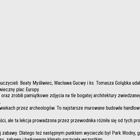
nauczycieli: Beaty Myśliwiec, Wacława Gucwy i ks. Tomasza Gołąbka uda
wieczny plac Europy.
raz zrobili pamiątkowe zdjęcia na tle bogatej architektury zwiedzaneg
i.
wiekach przez archeologów. To najstarsze murowane budowle handlowe
ści, ale ta lekcja prowadzona przez przewodnika różniła się od tych p
j zabawy. Dlatego też następnym punktem wycieczki był Park Wodny, gd
ksu, zabawy i bajkowego klimatu sprzyjała wszystkim.