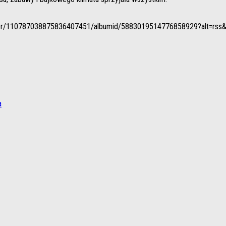
/user/110787038875836407451/albumid/5883019514776858929?alt=rss&
a