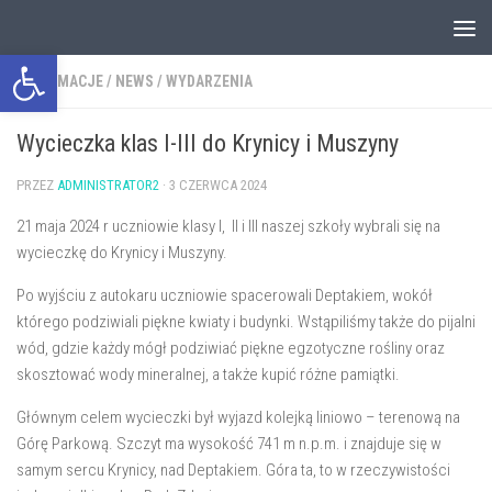
Przejdź do treści
Otwórz pasek narzędzi
INFORMACJE
/
NEWS
/
WYDARZENIA
Wycieczka klas I-III do Krynicy i Muszyny
PRZEZ
ADMINISTRATOR2
·
3 CZERWCA 2024
21 maja 2024 r uczniowie klasy I, II i III naszej szkoły wybrali się na
wycieczkę do Krynicy i Muszyny.
Po wyjściu z autokaru uczniowie spacerowali Deptakiem, wokół
którego podziwiali piękne kwiaty i budynki. Wstąpiliśmy także do pijalni
wód, gdzie każdy mógł podziwiać piękne egzotyczne rośliny oraz
skosztować wody mineralnej, a także kupić różne pamiątki.
Głównym celem wycieczki był wyjazd kolejką liniowo – terenową na
Górę Parkową. Szczyt ma wysokość 741 m n.p.m. i znajduje się w
samym sercu Krynicy, nad Deptakiem. Góra ta, to w rzeczywistości