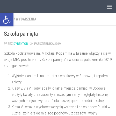
Przejdź do treści
Otwórz pasek narzędzi
NEWS
/
WYDARZENIA
Szkoła pamięta
PRZEZ
DYREKTOR
·
24 PAŹDZIERNIKA 2019
Szkoła Podstawowa im. Mikołaja Kopernika w Brzanie włączyła się w
akcje MEN pod hasłem „Szkoła pamięta” i w dniu 25 października 2019
r. zorganizowała:
Wyjście klas I – III na cmentarz wojskowy w Bobowej i zapalenie
zniczy.
Klasy V, VI i VIII odwiedziły lokalne miejsca pamięci w Bobowej,
złożyły kwiaty oraz zapaliły znicze; tym samym zgłębiły historię
ważnych miejsc i wydarzeń dla naszej społeczności lokalnej.
Klasa VII wraz z wychowawczynią wyjechali na wzgórze Pustki w
Łużnej, żołnierskie miejsce pochówku z czasów I wojny