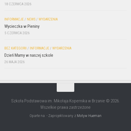
18 CZERWCA 2026
INFORMACJE
/
NEWS
/
WYDARZENIA
Wycieczka w Pieniny
5 CZERWCA 2026
BEZ KATEGORII
/
INFORMACJE
/
WYDARZENIA
Dzień Mamy w naszej szkole
26 MAJA 2026
Szkoła Podstawowa im. Mikołaja Kopernika w Brzanie © 2026.
Wszelkie prawa zastrzeżone
Oparte na
- Zaprojektowany z
Motyw Hueman