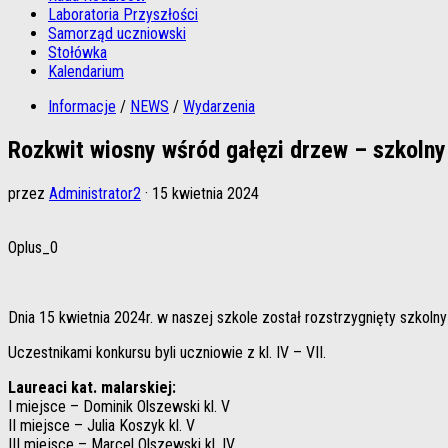
Laboratoria Przyszłości
Samorząd uczniowski
Stołówka
Kalendarium
Informacje
/
NEWS
/
Wydarzenia
Rozkwit wiosny wśród gałęzi drzew – szkolny
przez
Administrator2
·
15 kwietnia 2024
Oplus_0
Dnia 15 kwietnia 2024r. w naszej szkole został rozstrzygnięty szkolny
Uczestnikami konkursu byli uczniowie z kl. IV – VII.
Laureaci kat. malarskiej:
I miejsce – Dominik Olszewski kl. V
II miejsce – Julia Koszyk kl. V
III miejsce – Marcel Olszewski kl. IV