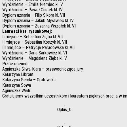
Wyróżnienie – Emilia Niemiec kl. V
Wyróżnienie – Paweł Gnutek kl. IV
Dyplom uznania – Filip Sikora kl. VII
Dyplom uznania – Jakub Myśliwiec kl. IV
Dyplom uznania – Zuzanna Wszołek kl. VI
Laureaci kat. rysunkowej:
I miejsce – Sebastian Zięba kl. VII
II miejsce – Sebastian Koszyk kl. VII
III miejsce – Patrycja Paradowska kl. VII
Wyróżnienie – Daria Sarkowicz kl. VI
Wyróżnienie – Magdalena Zięba kl. V
Prace oceniali:
Agnieszka Śliwa-Klara – przewodnicząca jury
Katarzyna Libront
Katarzyna Semla – Oratowska
Katarzyna Sowa
Agnieszka Wiatr
Gratulujemy wszystkim uczestnikom i laureatom pięknych prac, a w im
Oplus_0