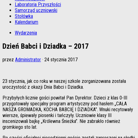
Laboratoria Przyszłości
Samorząd uczniowski
Stołówka
Kalendarium
Wydarzenia
Dzień Babci i Dziadka – 2017
przez
Administrator
·
24 stycznia 2017
23 stycznia, jak co roku w naszej szkole zorganizowana została
uroczystość z okazji Dnia Babci i Dziadka.
Przybyłych licznie gości powitał Pan Dyrektor. Dzieci z klas 0-III
przygotowały specjalny program artystyczny pod hasłem „CAŁA
NASZA GROMADKA, KOCHA BABCIĘ I DZIADKA”. Wnuki recytowały
wiersze, śpiewały piosenki i tańczyły. Uczniowie klasy III
inscenizowali bajkę „Królewna Śnieżka”. Nie zabrakło również
gromkiego sto lat.
Po części oficjalnej niecodzienni goście zostali zaproszeni na słodki