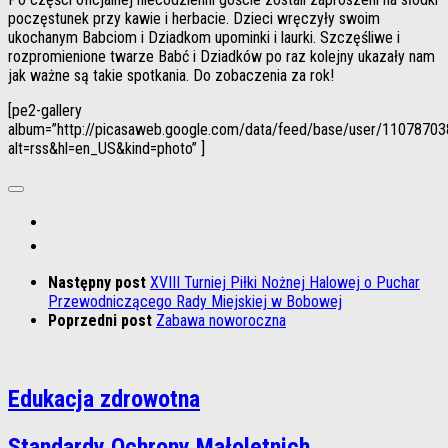
poczęstunek przy kawie i herbacie. Dzieci wręczyły swoim
ukochanym Babciom i Dziadkom upominki i laurki. Szczęśliwe i
rozpromienione twarze Babć i Dziadków po raz kolejny ukazały nam
jak ważne są takie spotkania. Do zobaczenia za rok!
[pe2-gallery
album=”http://picasaweb.google.com/data/feed/base/user/11078
alt=rss&hl=en_US&kind=photo” ]
Następny post
XVIII Turniej Piłki Nożnej Halowej o Puchar
Przewodniczącego Rady Miejskiej w Bobowej
Poprzedni post
Zabawa noworoczna
Edukacja zdrowotna
Standardy Ochrony Małoletnich