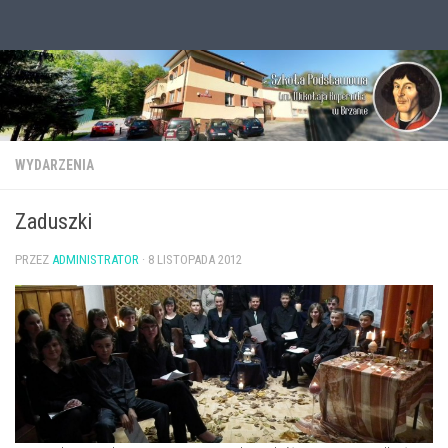
Przejdź do treści
Otwórz pasek narzędzi
WYDARZENIA
Zaduszki
PRZEZ
ADMINISTRATOR
·
8 LISTOPADA 2012