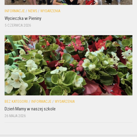
INFORMACJE
/
NEWS
/
WYDARZENIA
Wycieczka w Pieniny
5 CZERWCA 2026
BEZ KATEGORII
/
INFORMACJE
/
WYDARZENIA
Dzień Mamy w naszej szkole
26 MAJA 2026