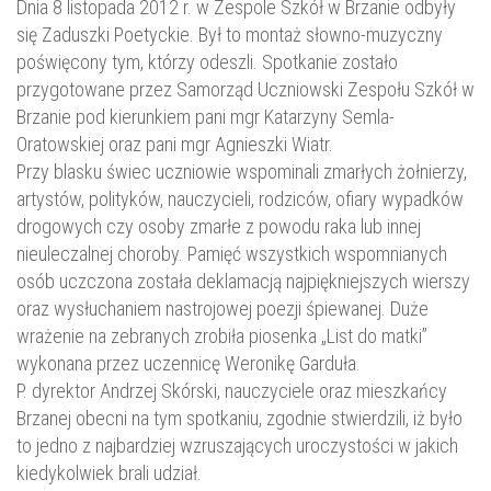
Dnia 8 listopada 2012 r. w Zespole Szkół w Brzanie odbyły
się Zaduszki Poetyckie. Był to montaż słowno-muzyczny
poświęcony tym, którzy odeszli. Spotkanie zostało
przygotowane przez Samorząd Uczniowski Zespołu Szkół w
Brzanie pod kierunkiem pani mgr Katarzyny Semla-
Oratowskiej oraz pani mgr Agnieszki Wiatr.
Przy blasku świec uczniowie wspominali zmarłych żołnierzy,
artystów, polityków, nauczycieli, rodziców, ofiary wypadków
drogowych czy osoby zmarłe z powodu raka lub innej
nieuleczalnej choroby. Pamięć wszystkich wspomnianych
osób uczczona została deklamacją najpiękniejszych wierszy
oraz wysłuchaniem nastrojowej poezji śpiewanej. Duże
wrażenie na zebranych zrobiła piosenka „List do matki”
wykonana przez uczennicę Weronikę Garduła.
P. dyrektor Andrzej Skórski, nauczyciele oraz mieszkańcy
Brzanej obecni na tym spotkaniu, zgodnie stwierdzili, iż było
to jedno z najbardziej wzruszających uroczystości w jakich
kiedykolwiek brali udział.