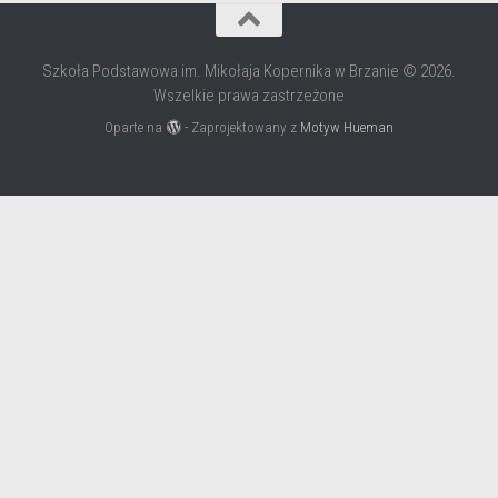
Szkoła Podstawowa im. Mikołaja Kopernika w Brzanie © 2026.
Wszelkie prawa zastrzeżone
Oparte na
- Zaprojektowany z
Motyw Hueman