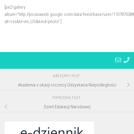
[pe2-gallery
album=”http://picasaweb.google.com/data/feed/base/user/110787038
alt=rss&hl=en_US&kind=photo” ]
NASTĘPNY POST
Akademia z okazji rocznicy Odzyskania Niepodległości
POPRZEDNI POST
Dzień Edukacji Narodowej