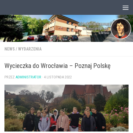
Przejdź do treści
Otwórz pasek narzędzi
NEWS
/
WYDARZENIA
Wycieczka do Wrocławia – Poznaj Polskę
PRZEZ
ADMINISTRATOR
·
4 LISTOPADA 2022