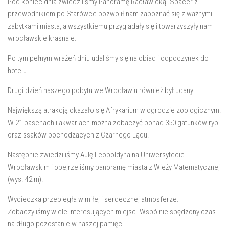
Pod koniec dnia zwiedziliśmy Panoramę Racławicką. Spacer z
przewodnikiem po Starówce pozwolił nam zapoznać się z ważnymi
zabytkami miasta, a wszystkiemu przyglądały się i towarzyszyły nam
wrocławskie krasnale.
Po tym pełnym wrażeń dniu udaliśmy się na obiad i odpoczynek do
hotelu.
Drugi dzień naszego pobytu we Wrocławiu również był udany.
Największą atrakcją okazało się Afrykarium w ogrodzie zoologicznym.
W 21 basenach i akwariach można zobaczyć ponad 350 gatunków ryb
oraz ssaków pochodzących z Czarnego Lądu.
Następnie zwiedziliśmy Aulę Leopoldyna na Uniwersytecie
Wrocławskim i obejrzeliśmy panoramę miasta z Wieży Matematycznej
(wys. 42 m).
Wycieczka przebiegła w miłej i serdecznej atmosferze.
Zobaczyliśmy wiele interesujących miejsc. Wspólnie spędzony czas
na długo pozostanie w naszej pamięci.