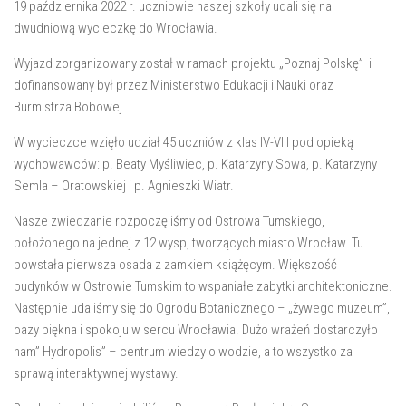
19 października 2022 r. uczniowie naszej szkoły udali się na
dwudniową wycieczkę do Wrocławia.
Wyjazd zorganizowany został w ramach projektu „Poznaj Polskę” i
dofinansowany był przez Ministerstwo Edukacji i Nauki oraz
Burmistrza Bobowej.
W wycieczce wzięło udział 45 uczniów z klas IV-VIII pod opieką
wychowawców: p. Beaty Myśliwiec, p. Katarzyny Sowa, p. Katarzyny
Semla – Oratowskiej i p. Agnieszki Wiatr.
Nasze zwiedzanie rozpoczęliśmy od Ostrowa Tumskiego,
położonego na jednej z 12 wysp, tworzących miasto Wrocław. Tu
powstała pierwsza osada z zamkiem książęcym. Większość
budynków w Ostrowie Tumskim to wspaniałe zabytki architektoniczne.
Następnie udaliśmy się do Ogrodu Botanicznego – „żywego muzeum”,
oazy piękna i spokoju w sercu Wrocławia. Dużo wrażeń dostarczyło
nam” Hydropolis” – centrum wiedzy o wodzie, a to wszystko za
sprawą interaktywnej wystawy.