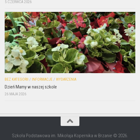
5 CZERWCA 2026
BEZ KATEGORII
/
INFORMACJE
/
WYDARZENIA
Dzień Mamy w naszej szkole
26 MAJA 2026
Szkoła Podstawowa im. Mikołaja Kopernika w Brzanie © 2026.