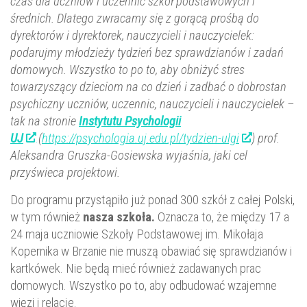
czas dla uczniów i uczennic szkół podstawowych i
średnich. Dlatego zwracamy się z gorącą prośbą do
dyrektorów i dyrektorek, nauczycieli i nauczycielek:
podarujmy młodzieży tydzień bez sprawdzianów i zadań
domowych. Wszystko to po to, aby obniżyć stres
towarzyszący dzieciom na co dzień i zadbać o dobrostan
psychiczny uczniów, uczennic, nauczycieli i nauczycielek –
tak na stronie
Instytutu Psychologii
UJ
(
https://psychologia.uj.edu.pl/tydzien-ulgi
) prof.
Aleksandra Gruszka-Gosiewska wyjaśnia, jaki cel
przyświeca projektowi.
Do programu przystąpiło już ponad 300 szkół z całej Polski,
w tym również
nasza szkoła.
Oznacza to, że między 17 a
24 maja uczniowie Szkoły Podstawowej im. Mikołaja
Kopernika w Brzanie nie muszą obawiać się sprawdzianów i
kartkówek. Nie będą mieć również zadawanych prac
domowych. Wszystko po to, aby odbudować wzajemne
więzi i relacje.