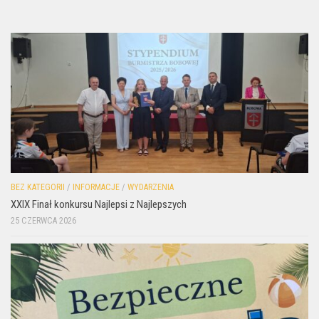
BEZ KATEGORII
/
INFORMACJE
/
WYDARZENIA
XXIX Finał konkursu Najlepsi z Najlepszych
25 CZERWCA 2026