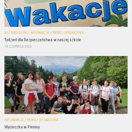
BEZ KATEGORII
/
INFORMACJE
/
NEWS
/
WYDARZENIA
Tydzień dla Bezpieczeństwa w naszej szkole.
18 CZERWCA 2026
INFORMACJE
/
NEWS
/
WYDARZENIA
Wycieczka w Pieniny