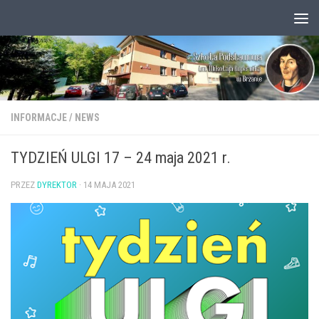
Przejdź do treści
Otwórz pasek narzędzi
INFORMACJE
/
NEWS
TYDZIEŃ ULGI 17 – 24 maja 2021 r.
PRZEZ
DYREKTOR
·
14 MAJA 2021