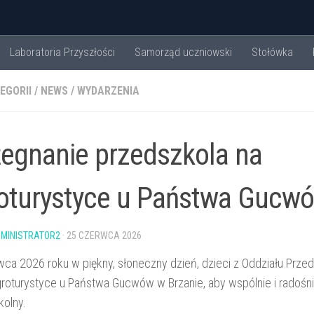
Laboratoria Przyszłości
Samorząd uczniowski
Stołówka
EGORII
/
NEWS
/
WYDARZENIA
egnanie przedszkola na
oturystyce u Państwa Gucw
MINISTRATOR2
·
25 CZERWCA 2026
ca 2026 roku w piękny, słoneczny dzień, dzieci z Oddziału Prze
groturystyce u Państwa Gucwów w Brzanie, aby wspólnie i radośn
kolny.