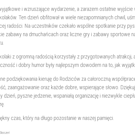
wyjątkowe i wzruszające wydarzenie, a zarazem ostatnie wyjście 
kolaków. Ten dzień obfitował w wiele niezapomnianych chwil, u
ęcej radości. Na uczestników czekało wspólne spotkanie przy pysz
kie zabawy na dmuchańcach oraz liczne gry i zabawy sportowe 
u.
olaki z ogromną radością korzystały z przygotowanych atrakcji, a
czność i dobry humor były najlepszym dowodem na to, jak wyjątk
ne podziękowania kieruję do Rodziców za całoroczną współprac
ść, zaangażowanie oraz każde dobre, wspierające słowo. Dziękuj
zy dzień, pyszne jedzenie, wspaniałą organizację i niezwykle ciepł
rę.
iękny czas, który na długo pozostanie w naszej pamięci.
 Skoczeń