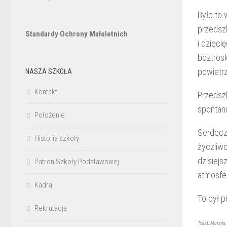
Było to 
przedsz
Standardy Ochrony Małoletnich
i dzieci
beztros
powietrz
NASZA SZKOŁA
Kontakt
Przedszk
spontani
Położenie
Serdecz
Historia szkoły
życzliwo
dzisiejs
Patron Szkoły Podstawowej
atmosfe
Kadra
To był p
Rekrutacja
Tekst: Mariola