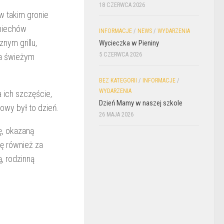
18 CZERWCA 2026
w takim gronie
śmiechów
INFORMACJE
/
NEWS
/
WYDARZENIA
nym grillu,
Wycieczka w Pieniny
5 CZERWCA 2026
na świeżym
BEZ KATEGORII
/
INFORMACJE
/
WYDARZENIA
 ich szczęście,
Dzień Mamy w naszej szkole
owy był to dzień.
26 MAJA 2026
ę, okazaną
ę również za
ą, rodzinną