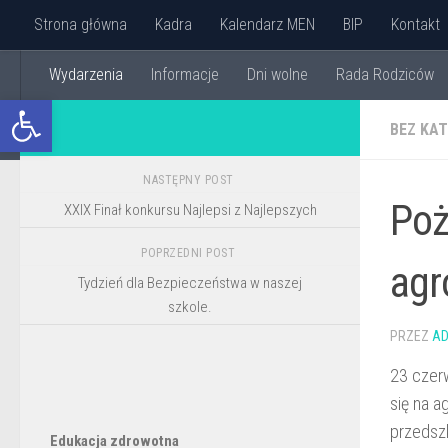
Strona główna
Kadra
Kalendarz MEN
BIP
Kontakt
Przejdź do treści
Wydarzenia
Informacje
Dni wolne
Rada Rodziców
Otwórz pasek narzędzi
BEZ KAT
NASTĘPNY POST
Poż
XXIX Finał konkursu Najlepsi z Najlepszych
POPRZEDNI POST
agr
Tydzień dla Bezpieczeństwa w naszej
szkole.
PRZEZ
AD
23 czerw
się na a
przedsz
Edukacja zdrowotna