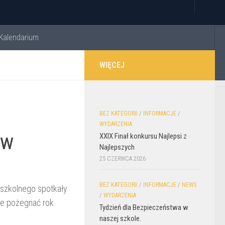
Kalendarium
WIĘCEJ
BEZ KATEGORII
/
INFORMACJE
/
WYDARZENIA
ów
XXIX Finał konkursu Najlepsi z
Najlepszych
25 CZERWCA 2026
BEZ KATEGORII
/
INFORMACJE
/
NEWS
dszkolnego spotkały
/
WYDARZENIA
ie pożegnać rok
Tydzień dla Bezpieczeństwa w
naszej szkole.