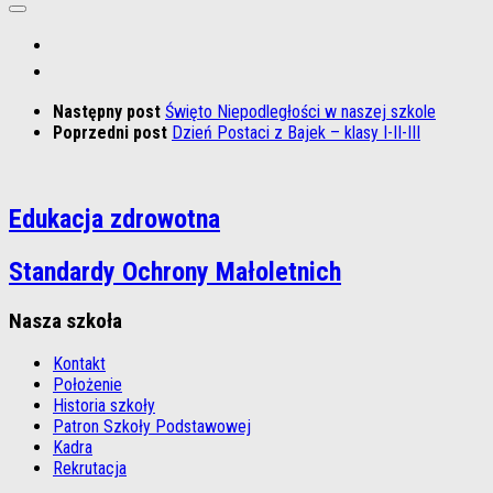
Następny post
Święto Niepodległości w naszej szkole
Poprzedni post
Dzień Postaci z Bajek – klasy I-II-III
Edukacja zdrowotna
Standardy Ochrony Małoletnich
Nasza szkoła
Kontakt
Położenie
Historia szkoły
Patron Szkoły Podstawowej
Kadra
Rekrutacja