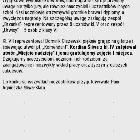
Wyjątkowe wykonanie utworów, choreografie i stroje przykuły
uwagę nie tylko jury, ale również nauczycieli i uczestników innych
szkół. Nasi uczniowie otrzymywali gromkie brawa i dyplomy, a
zwycięzca nagrodę. Na szczególną uwagę zasługują zespół
„Brzanka”- reprezentowany przez 8 uczniów kl. V oraz zespół
„Urwisy” – 5 osób z klasy VI.
Kl. VII reprezentował Dominik Olszewski pięknie grając na gitarze i
śpiewając utwór pt. „Komendant”.
Kordian Śliwa z kl. IV zaśpiewał
utwór „Miejcie nadzieję” i jemu gratulujemy zajęcia I miejsca
.
Dziękujemy nauczycielom, uczniom i ich rodzicom za
zaangażowanie i niezwykły wkład pracy oraz życzymy dalszych
sukcesów.
Do konkursu wszystkich uczestników przygotowywała Pani
Agnieszka Śliwa-Klara.