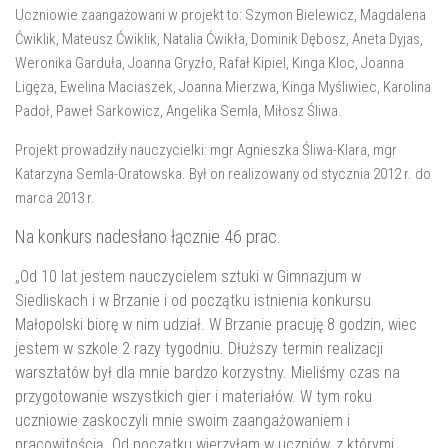
Uczniowie zaangażowani w projekt to: Szymon Bielewicz, Magdalena
Ćwiklik, Mateusz Ćwiklik, Natalia Ćwikła, Dominik Dębosz, Aneta Dyjas,
Weronika Garduła, Joanna Gryzło, Rafał Kipiel, Kinga Kloc, Joanna
Ligęza, Ewelina Maciaszek, Joanna Mierzwa, Kinga Myśliwiec, Karolina
Padoł, Paweł Sarkowicz, Angelika Semla, Miłosz Śliwa.
Projekt prowadziły nauczycielki: mgr Agnieszka Śliwa-Klara, mgr
Katarzyna Semla-Oratowska. Był on realizowany od stycznia 2012 r. do
marca 2013 r.
Na konkurs nadesłano łącznie 46 prac.
„Od 10 lat jestem nauczycielem sztuki w Gimnazjum w
Siedliskach i w Brzanie i od początku istnienia konkursu
Małopolski biorę w nim udział. W Brzanie pracuję 8 godzin, wiec
jestem w szkole 2 razy tygodniu. Dłuższy termin realizacji
warsztatów był dla mnie bardzo korzystny. Mieliśmy czas na
przygotowanie wszystkich gier i materiałów. W tym roku
uczniowie zaskoczyli mnie swoim zaangażowaniem i
pracowitością. Od początku wierzyłam w uczniów, z którymi