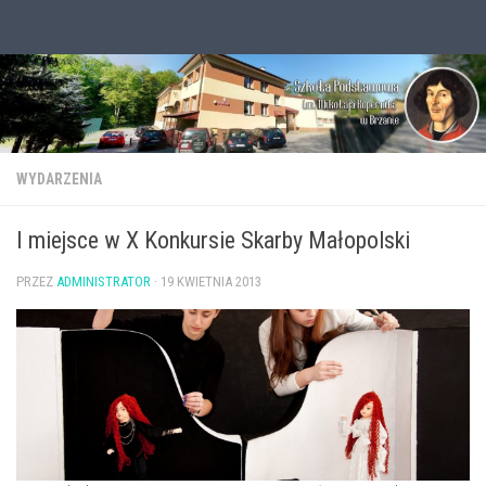
Przejdź do treści
Otwórz pasek narzędzi
WYDARZENIA
I miejsce w X Konkursie Skarby Małopolski
PRZEZ
ADMINISTRATOR
·
19 KWIETNIA 2013