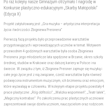
Po raz kolejny nasze Gimnazjum otrzymało I nagrodę w
Konkursie plastyczno-­edukacyjnym „Skarby Małopolski”
(Edycja X)
Projekt zatytułowany jest: „Gra muzyka – artystyczna interpretacja
życia i twórczości Zbigniewa Preisnera”
Pierwszą fazą projektu było przeprowadzenie warsztatów
przygotowujących i wprowadzających uczniów w temat. Motywem
przewodnim 4-godzinnych warsztatów była osoba Zbigniewa
Preisnera: jego młodzieńcze lata spędzone w Brzanie, okres szkoły
średniej, studiów w Krakowie oraz dalszej kariery w Polsce i na
świecie. W związku z tym, iż Zbigniew Preisner zajmuje się muzyką i
całe jego życie jest z nią związane, cześć warsztatów była również
poświęcona instrumentom muzycznym, ich brzmieniu oraz emocjom,
które wyzwalają w człowieku. W kolejnym etapie projektu powstały 4
prace plastyczne: „Róg obfitości”, „Walizka wspomnień”, „Teatr lalek”,
„Magiczny kontrabas”. Po zakończeniu prac plastycznych uczniowie
zaprezentowali swoje dzieła uczniom, nauczycielom oraz rodzicom.