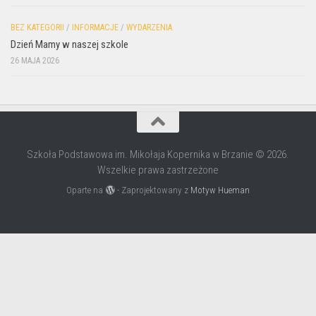
BEZ KATEGORII
/
INFORMACJE
/
WYDARZENIA
Dzień Mamy w naszej szkole
26 MAJA 2026
Szkoła Podstawowa im. Mikołaja Kopernika w Brzanie © 2026.
Wszelkie prawa zastrzeżone
Oparte na
- Zaprojektowany z
Motyw Hueman