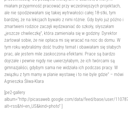
miałam przyjemność pracować przy wcześniejszych projektach,
ale nie spodziewałam się takiej wytrwałości całej 18-stki, tym
bardziej, że na lekcjach bywało z nimi różnie. Gdy było już późno i
zmartwieni rodzice zaczęli wydzwaniać do szkoły, słyszałam
„jeszcze chwileczkę”, która zamieniała się w godziny. Dyrektor
żartował sobie, że nie opłaca mi się wracać na noc do domu. W
tym roku wybraliśmy dość trudny temat i obawiałam się słabych
prac, ale jestem mile zaskoczona efektami. Prace są bardzo
dojrzałe i pewnie nigdy nie uwierzyłabym, że ich twórcami są
gimnazjaliści, gdybym sama nie widziała ich podczas pracy. W
związku z tym mamy w planie wystawę i to nie byle gdzie”
– mówi
Agnieszka Śliwa-Klara
[pe2-gallery
album=”http://picasaweb.google.com/data/feed/base/user/110
alt=rss&hl=en_US&kind=photo” ]