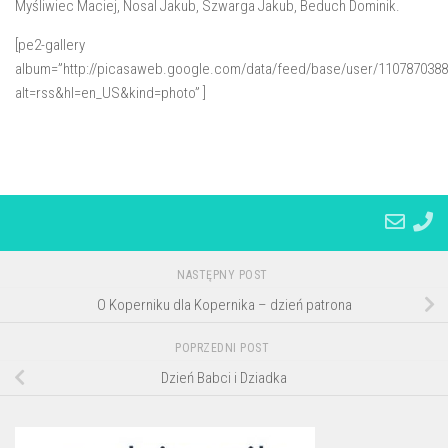
Myśliwiec Maciej, Nosal Jakub, Szwarga Jakub, Beduch Dominik.
[pe2-gallery
album=”http://picasaweb.google.com/data/feed/base/user/110787038
alt=rss&hl=en_US&kind=photo” ]
NASTĘPNY POST
O Koperniku dla Kopernika – dzień patrona
POPRZEDNI POST
Dzień Babci i Dziadka