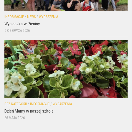
INFORMACJE
/
NEWS
/
WYDARZENIA
Wycieczka w Pieniny
5 CZERWCA 2026
BEZ KATEGORII
/
INFORMACJE
/
WYDARZENIA
Dzień Mamy w naszej szkole
26 MAJA 2026