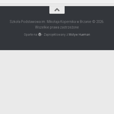
Szkoła Podstawowa im. Mikołaja Kopernika w Brzanie © 2026.
Wszelkie prawa zastrzeżone
Oparte na
- Zaprojektowany z
Motyw Hueman