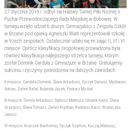
27 stycznia 2016 r. odbył się Halowy Turniej Piłki Nożnej o
Puchar Przewodniczącego Rady Miejskiej w Bobowej. W
turnieju wzięło udział 6 drużyn. Gimnazjaliści z Zespołu Szkół
w Brzanie pod opieką Agnieszki Wiatr reprezentowali szkołę
w trzech zespołach. Ostatecznie udało się im zająć II, III i VI
miejsce. Oprócz klasyfikacji zespołowej prowadzona była
również klasyfikacja najlepszego strzelca turnieju, którym
został Dominik Garduła z Gimnazjum w Brzanie. Gratulujemy
sukcesu i życzymy powodzenia na dalszych zawodach.
II miejsce: Garduła Dominik, Śliwa Arkadiusz, Ojczyk Dariusz, Myśliwiec
Adrian, Zieleń Rafał, Bulanda Jacek, Piekarz Michał.
III miejsce: Semla Arkadiusz, Dębosz Mateusz, Gnutek Kamil, Śliwa
Grzegorz, Śliwa Tomasz, Zieleń Krystian, Kieblesz Karol, Wojtaczka
Janusz.
VI miejsce: Kruczek Bartłomiej, Ojczyk Szymon, Kuczaj Mateusz,