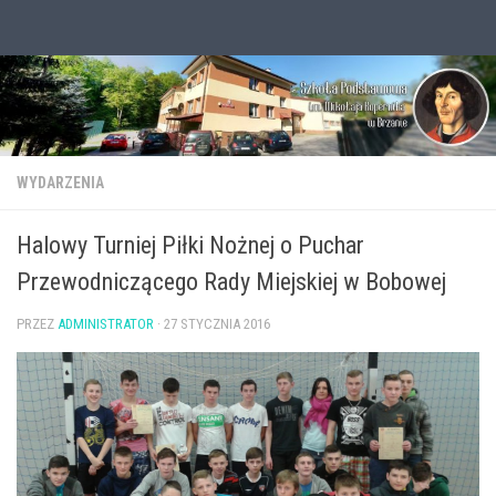
Przejdź do treści
Otwórz pasek narzędzi
WYDARZENIA
Halowy Turniej Piłki Nożnej o Puchar
Przewodniczącego Rady Miejskiej w Bobowej
PRZEZ
ADMINISTRATOR
·
27 STYCZNIA 2016