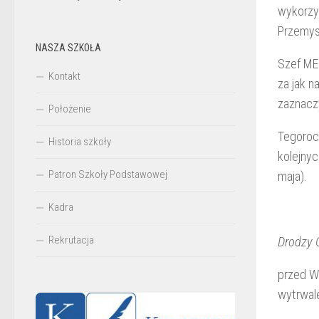
wykorzys
Przemys
NASZA SZKOŁA
Szef ME
Kontakt
za jak n
zaznacz
Położenie
Tegoroc
Historia szkoły
kolejnyc
Patron Szkoły Podstawowej
maja).
Kadra
Rekrutacja
Drodzy 
przed W
wytrwal