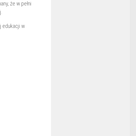
any, że w pełni
ej.
j edukacji w