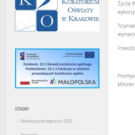
Życzę Wa
wykorzy
Trzymam 
wymarzo
Powodze
Przemys
Minister
STRONY
Deklaracja dostępności 2025