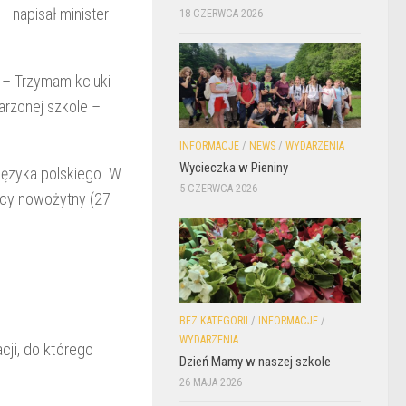
– napisał minister
18 CZERWCA 2026
 – Trzymam kciuki
arzonej szkole –
INFORMACJE
/
NEWS
/
WYDARZENIA
Wycieczka w Pieniny
języka polskiego. W
5 CZERWCA 2026
bcy nowożytny (27
BEZ KATEGORII
/
INFORMACJE
/
WYDARZENIA
ji, do którego
Dzień Mamy w naszej szkole
26 MAJA 2026