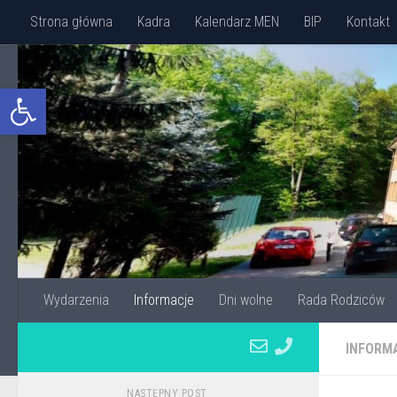
Strona główna
Kadra
Kalendarz MEN
BIP
Kontakt
Przejdź do treści
Otwórz pasek narzędzi
Wydarzenia
Informacje
Dni wolne
Rada Rodziców
INFORM
NASTĘPNY POST