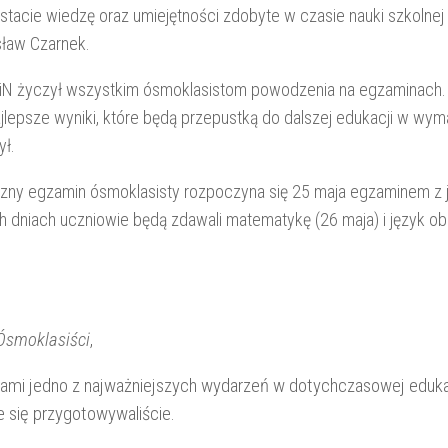
tacie wiedzę oraz umiejętności zdobyte w czasie nauki szkolnej 
ław Czarnek.
iN życzył wszystkim ósmoklasistom powodzenia na egzaminach.
ajlepsze wyniki, które będą przepustką do dalszej edukacji w wym
ył.
zny egzamin ósmoklasisty rozpoczyna się 25 maja egzaminem z 
h dniach uczniowie będą zdawali matematykę (26 maja) i język o
Ósmoklasiści
,
ami jedno z najważniejszych wydarzeń w dotychczasowej edukac
e się przygotowywaliście.