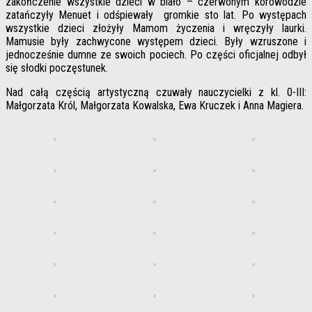
zakończenie wszystkie dzieci w biało – czerwonym korowodzie
zatańczyły Menuet i odśpiewały gromkie sto lat. Po występach
wszystkie dzieci złożyły Mamom życzenia i wręczyły laurki.
Mamusie były zachwycone występem dzieci. Były wzruszone i
jednocześnie dumne ze swoich pociech. Po części oficjalnej odbył
się słodki poczęstunek.
Nad całą częścią artystyczną czuwały nauczycielki z kl. 0-III:
Małgorzata Król, Małgorzata Kowalska, Ewa Kruczek i Anna Magiera.