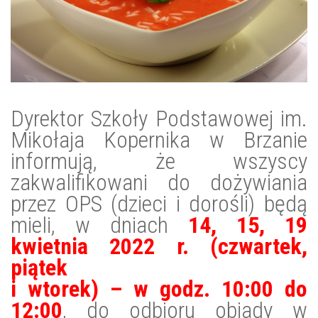
Dyrektor Szkoły Podstawowej im.
Mikołaja Kopernika w Brzanie
informują, że wszyscy
zakwalifikowani do dożywiania
przez OPS (dzieci i dorośli) będą
mieli, w dniach
14, 15, 19
kwietnia 2022 r. (czwartek,
piątek
i wtorek) – w godz. 10:00 do
12:00
, do odbioru obiady w