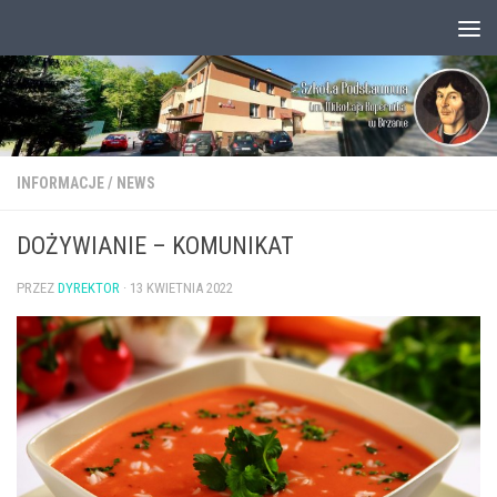
Przejdź do treści
Otwórz pasek narzędzi
INFORMACJE
/
NEWS
DOŻYWIANIE – KOMUNIKAT
PRZEZ
DYREKTOR
·
13 KWIETNIA 2022