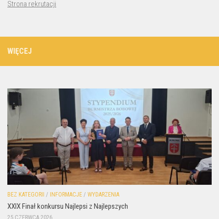
Strona rekrutacji
WIĘCEJ
BEZ KATEGORII
/
INFORMACJE
/
WYDARZENIA
XXIX Finał konkursu Najlepsi z Najlepszych
25 CZERWCA 2026