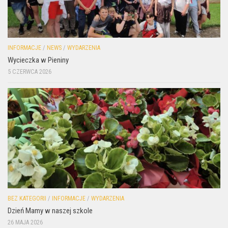
INFORMACJE
/
NEWS
/
WYDARZENIA
Wycieczka w Pieniny
5 CZERWCA 2026
BEZ KATEGORII
/
INFORMACJE
/
WYDARZENIA
Dzień Mamy w naszej szkole
26 MAJA 2026