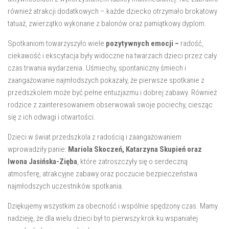
również atrakcji dodatkowych – każde dziecko otrzymało brokatowy
tatuaż, zwierzątko wykonane z balonów oraz pamiątkowy dyplom.
Spotkaniom towarzyszyło wiele
pozytywnych emocji
–
radość,
ciekawość i ekscytacja były widoczne na twarzach dzieci przez cały
czas trwania wydarzenia. Uśmiechy, spontaniczny śmiech i
zaangażowanie najmłodszych pokazały, że pierwsze spotkanie z
przedszkolem może być pełne entuzjazmu i dobrej zabawy. Również
rodzice z zainteresowaniem obserwowali swoje pociechy, ciesząc
się z ich odwagi i otwartości.
Dzieci w świat przedszkola z radością i zaangażowaniem
wprowadziły panie:
Mariola Skoczeń, Katarzyna Skupień oraz
Iwona Jasińska-Zięba
, które zatroszczyły się o serdeczną
atmosferę, atrakcyjne zabawy oraz poczucie bezpieczeństwa
najmłodszych uczestników spotkania.
Dziękujemy wszystkim za obecność i wspólnie spędzony czas. Mamy
nadzieję, że dla wielu dzieci był to pierwszy krok ku wspaniałej