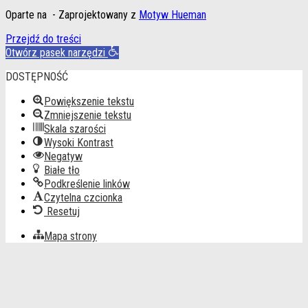
Oparte na
- Zaprojektowany z
Motyw Hueman
Przejdź do treści
Otwórz pasek narzędzi
DOSTĘPNOŚĆ
Powiększenie tekstu
Zmniejszenie tekstu
Skala szarości
Wysoki Kontrast
Negatyw
Białe tło
Podkreślenie linków
Czytelna czcionka
Resetuj
Mapa strony