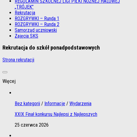
REGULAMIN SZKOLNEJ LIGI PIŁKI NOŻNEJ HALOWEJ
„TRÓJEK”
Rekrutacja
ROZGRYWKI – Runda 1
ROZGRYWKI – Runda 2
Samorząd uczniowski
Zajęcia SKS
Rekrutacja do szkół ponadpodstawowych
Strona rekrutacji
Więcej
Bez kategorii
/
Informacje
/
Wydarzenia
XXIX Finał konkursu Najlepsi z Najlepszych
25 czerwca 2026