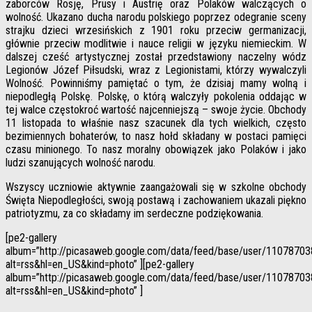
zaborców Rosję, Prusy i Austrię oraz Polaków walczących o
wolność. Ukazano ducha narodu polskiego poprzez odegranie sceny
strajku dzieci wrzesińskich z 1901 roku przeciw germanizacji,
głównie przeciw modlitwie i nauce religii w języku niemieckim. W
dalszej cześć artystycznej został przedstawiony naczelny wódz
Legionów Józef Piłsudski, wraz z Legionistami, którzy wywalczyli
Wolność. Powinniśmy pamiętać o tym, że dzisiaj mamy wolną i
niepodległą Polskę. Polskę, o którą walczyły pokolenia oddając w
tej walce częstokroć wartość najcenniejszą – swoje życie. Obchody
11 listopada to właśnie nasz szacunek dla tych wielkich, często
bezimiennych bohaterów, to nasz hołd składany w postaci pamięci
czasu minionego. To nasz moralny obowiązek jako Polaków i jako
ludzi szanujących wolność narodu.
Wszyscy uczniowie aktywnie zaangażowali się w szkolne obchody
Święta Niepodległości, swoją postawą i zachowaniem ukazali piękno
patriotyzmu, za co składamy im serdeczne podziękowania.
[pe2-gallery
album=”http://picasaweb.google.com/data/feed/base/user/11078
alt=rss&hl=en_US&kind=photo” ][pe2-gallery
album=”http://picasaweb.google.com/data/feed/base/user/11078
alt=rss&hl=en_US&kind=photo” ]