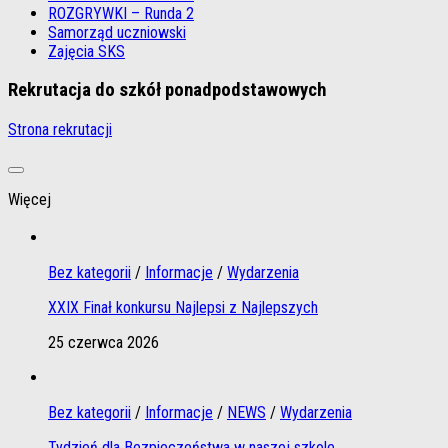
ROZGRYWKI – Runda 2
Samorząd uczniowski
Zajęcia SKS
Rekrutacja do szkół ponadpodstawowych
Strona rekrutacji
Więcej
Bez kategorii
/
Informacje
/
Wydarzenia
XXIX Finał konkursu Najlepsi z Najlepszych
25 czerwca 2026
Bez kategorii
/
Informacje
/
NEWS
/
Wydarzenia
Tydzień dla Bezpieczeństwa w naszej szkole.