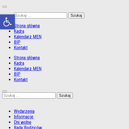
Przejdź
do
Otwórz pasek narzędzi
Szukaj:
treści
Strona główna
Kadra
Kalendarz MEN
BIP
Kontakt
Strona główna
Kadra
Kalendarz MEN
BIP
Kontakt
Szukaj:
Wydarzenia
Informacje
Dni wolne
Rada Rodziców