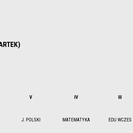
WARTEK)
V
IV
III
J. POLSKI
MATEMATYKA
EDU WCZES