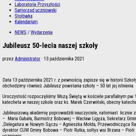
Laboratoria Przyszłości
Samorząd uczniowski
Stołówka
Kalendarium
NEWS
/
Wydarzenia
Jubileusz 50-lecia naszej szkoły
przez
Administrator
·
13 października 2021
Data 13 października 2021 r. z pewnością zapisze się w historii Szko
obchodzimy również Jubileusz powstania szkoły – 50 lat jej istnienia.
Uroczystość rozpoczęliśmy Mszą Świętą w kościele parafialnym pw. 
katecheta w naszej szkole oraz ks. Marek Czerwiński, obecny kateche
Jubileuszową akademię poprowadzili nauczyciele, natomiast licznie z
– Maria Gubała, Burmistrz Bobowej – Wacław Ligęza, Sekretarz Gmin
,Delegatura w Nowym Sączu – Agnieszka Mołda, Przewodnicząca Rady 
dyrektor CUW Gminy Bobowa – Piotr Rutka, sołtys wsi Brzana – Piotr K
uczniowie.