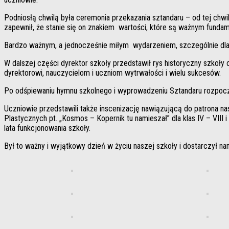
Podniosłą chwilą była ceremonia przekazania sztandaru – od tej chwi
zapewnił, że stanie się on znakiem wartości, które są ważnym fund
Bardzo ważnym, a jednocześnie miłym wydarzeniem, szczególnie dla na
W dalszej części dyrektor szkoły przedstawił rys historyczny szkoły or
dyrektorowi, nauczycielom i uczniom wytrwałości i wielu sukcesów.
Po odśpiewaniu hymnu szkolnego i wyprowadzeniu Sztandaru rozpoczę
Uczniowie przedstawili także inscenizację nawiązującą do patrona n
Plastycznych pt. „Kosmos – Kopernik tu namieszał” dla klas IV – VIII i
lata funkcjonowania szkoły.
Był to ważny i wyjątkowy dzień w życiu naszej szkoły i dostarczył n