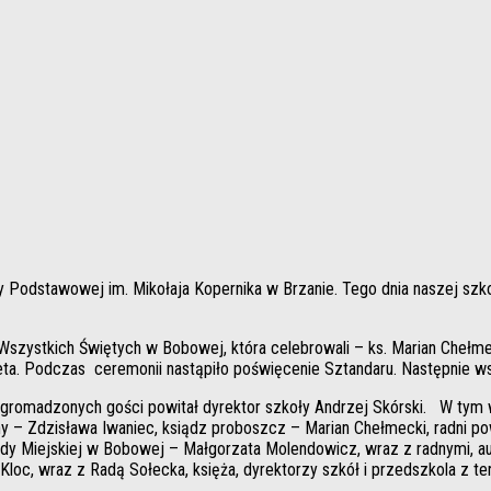
ły Podstawowej im. Mikołaja Kopernika w Brzanie. Tego dnia naszej szk
Wszystkich Świętych w Bobowej, która celebrowali – ks. Marian Chełm
ta. Podczas ceremonii nastąpiło poświęcenie Sztandaru. Następnie wszy
gromadzonych gości powitał dyrektor szkoły Andrzej Skórski. W tym wa
y – Zdzisława Iwaniec, ksiądz proboszcz – Marian Chełmecki, radni p
Miejskiej w Bobowej – Małgorzata Molendowicz, wraz z radnymi, auto
loc, wraz z Radą Sołecka, księża, dyrektorzy szkół i przedszkola z ter