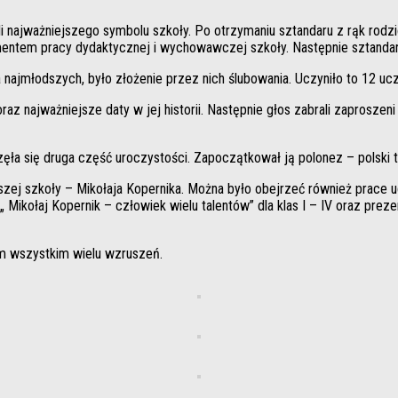
li najważniejszego symbolu szkoły. Po otrzymaniu sztandaru z rąk rod
amentem pracy dydaktycznej i wychowawczej szkoły. Następnie sztanda
jmłodszych, było złożenie przez nich ślubowania. Uczyniło to 12 uczn
az najważniejsze daty w jej historii. Następnie głos zabrali zaproszeni
ła się druga część uroczystości. Zapoczątkował ją polonez – polski
aszej szkoły – Mikołaja Kopernika. Można było obejrzeć również prac
 „ Mikołaj Kopernik – człowiek wielu talentów” dla klas I – IV oraz prez
am wszystkim wielu wzruszeń.