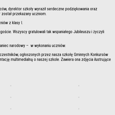
ziców, dyrektor szkoły wyraził serdeczne podziękowania oraz
r został przekazany uczniom.
iów z klasy I.
 goście. Wszyscy gratulowali tak wspaniałego Jubileuszu i życzyli
 taniec narodowy – w wykonaniu uczniów.
e uczestników, ogłoszonych przez nasza szkołę Gminnych Konkursów
entację multimedialną o naszej szkole. Zawiera ona zdjęcia ilustrujące