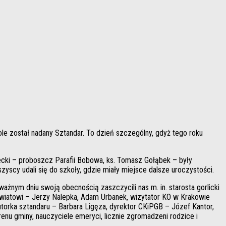
ole został nadany Sztandar. To dzień szczególny, gdyż tego roku
ecki – proboszcz Parafii Bobowa, ks. Tomasz Gołąbek – były
scy udali się do szkoły, gdzie miały miejsce dalsze uroczystości.
żnym dniu swoją obecnością zaszczycili nas m. in. starosta gorlicki
owiatowi – Jerzy Nalepka, Adam Urbanek, wizytator KO w Krakowie
rka sztandaru – Barbara Ligęza, dyrektor CKiPGB – Józef Kantor,
enu gminy, nauczyciele emeryci, licznie zgromadzeni rodzice i