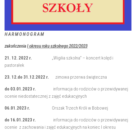
H A R M O N O G R A M
zakończenia
I okresu roku szkolnego 2022/2023
21. 12. 2022 r.
„Wigilia szkolna” – koncert kolęd i
pastorałek
23. 12.do 31.12.2022 r.
zimowa przerwa świąteczna
do 03.01.2023 r.
informacja do rodziców o przewidywanej
ocenie niedostatecznej z zajęć edukacyjnych
06.01.2023 r.
Orszak Trzech Króli w Bobowej
do 16.01.2023 r.
informacja do rodziców o przewidywanej
ocenie z zachowania i zajęć edukacyjnych na koniec I okresu