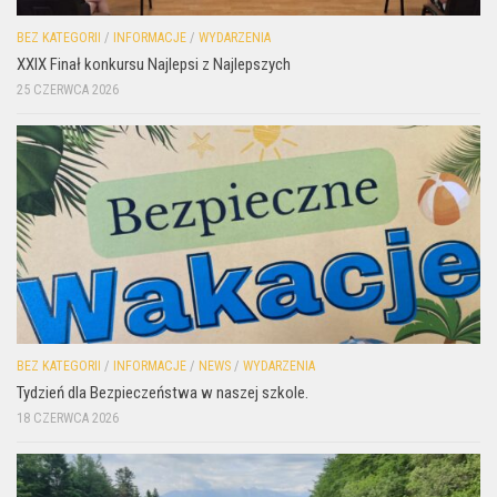
BEZ KATEGORII
/
INFORMACJE
/
WYDARZENIA
XXIX Finał konkursu Najlepsi z Najlepszych
25 CZERWCA 2026
BEZ KATEGORII
/
INFORMACJE
/
NEWS
/
WYDARZENIA
Tydzień dla Bezpieczeństwa w naszej szkole.
18 CZERWCA 2026