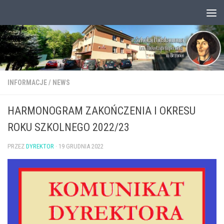
Przejdź do treści
Otwórz pasek narzędzi
INFORMACJE
/
NEWS
HARMONOGRAM ZAKOŃCZENIA I OKRESU
ROKU SZKOLNEGO 2022/23
PRZEZ
DYREKTOR
·
19 GRUDNIA 2022