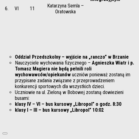
Katarzyna Semla –
6.
VI
11
Oratowska
Oddział Przedszkolny – wyjście na „ranczo” w Brzanie
Nauczyciele wychowania fizycznego –
Agnieszka Wiatr i p.
Tomasz Magiera
nie będą pełnili roli
wychowawców/opiekunów
uczniów ponieważ zostaną im
przypisane zadania związane z przeprowadzeniem
konkurencji sportowych dla wszystkich dzieci.
Uczniowie na ul. Zieloną w Bobowej zostaną dowiezieni
busami:
klasy IV – VI – bus kursowy „Libropol” o godz.
8:30
klasy I – III – bus kursowy „Libropol”
10:02