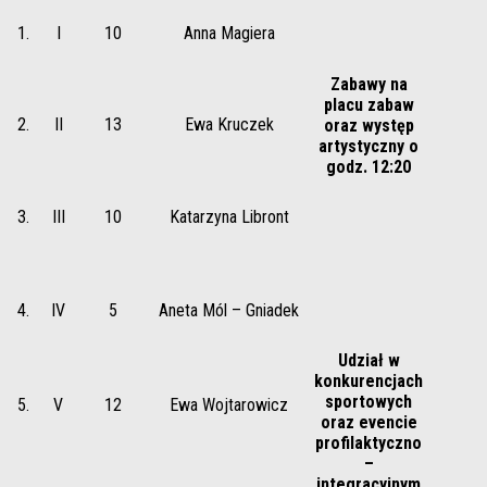
1.
I
10
Anna Magiera
Zabawy na
placu zabaw
2.
II
13
Ewa Kruczek
oraz występ
artystyczny o
godz. 12:20
3.
III
10
Katarzyna Libront
4.
IV
5
Aneta Mól – Gniadek
Udział w
konkurencjach
sportowych
5.
V
12
Ewa Wojtarowicz
oraz evencie
profilaktyczno
–
integracyjnym