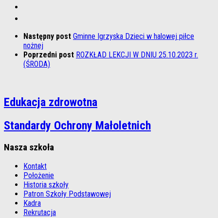
Następny post
Gminne Igrzyska Dzieci w halowej piłce
nożnej
Poprzedni post
ROZKŁAD LEKCJI W DNIU 25.10.2023 r.
(ŚRODA)
Edukacja zdrowotna
Standardy Ochrony Małoletnich
Nasza szkoła
Kontakt
Położenie
Historia szkoły
Patron Szkoły Podstawowej
Kadra
Rekrutacja