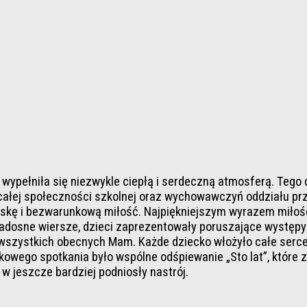
 wypełniła się niezwykle ciepłą i serdeczną atmosferą. Teg
całej społeczności szkolnej oraz wychowawczyń oddziału prze
troskę i bezwarunkową miłość. Najpiękniejszym wyrazem miłoś
radosne wiersze, dzieci zaprezentowały poruszające występy a
wszystkich obecnych Mam. Każde dziecko włożyło całe serce 
wego spotkania było wspólne odśpiewanie „Sto lat”, które z
 jeszcze bardziej podniosły nastrój.