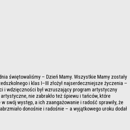
o dnia świętowaliśmy – Dzień Mamy. Wszystkie Mamy zostały
dszkolnego i klas I–III złożył najserdeczniejsze życzenia –
ci i wdzięczności był wzruszający program artystyczny
rtystyczne, nie zabrakło też śpiewu i tańców, które
w swój występ, a ich zaangażowanie i radość sprawiły, że
abrzmiało donośnie i radośnie – a wyjątkowego uroku dodał