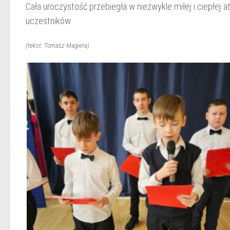
Cała uroczystość przebiegła w niezwykle miłej i ciepłej 
uczestników.
(tekst: Tomasz Magiera)