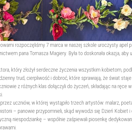
słowami rozpoczęliśmy 7 marca w naszej szkole uroczysty apel 
ctwem pana Tomasza Magiery. Była to doskonała okazja, aby u
ora, który złożył serdeczne życzenia wszystkim kobietom, podkr
zienny trud, cierpliwość i dobroć, które sprawiają, że świat sta
iowie z różnych klas dołączyli do życzeń, składając na ręce ws
i.
ez uczniów, w której wystąpiło trzech artystów: malarz, poeta 
 historii – panowie przypomnieli, skąd wywodzi się Dzień Kobiet
yczną niespodziankę – wspólnie zaśpiewali piosenkę dedykowa
brawami.