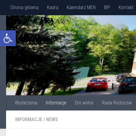
Strona główna
Kadra
Kalendarz MEN
BIP
Kontakt
Przejdź do treści
Otwórz pasek narzędzi
Wydarzenia
Informacje
Dni wolne
Rada Rodziców
INFORMACJE
/
NEWS