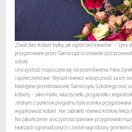
„Świat bez Kobiet byłby jak ogród bez kwiatów” – tymi 
przygotowane przez Samorząd Uczniowski pod przewodni
szkoły.
Uroczystość rozpoczęła się od przemówienia Pana Dyrekt
i społeczeństwie. Wyraził również wdzięczność za ich cod
Następnie przedstawiciele Samorządu Szkolnego oraz uczn
kobiety – jako matki, nauczycielki, przyjaciółki i inspiratork
Jednym z punktów programu była scenka przygotowana prz
wyjątkowość kobiet. Nie zabrakło również krótkiej lekcji
Na zakończenie uroczystości panowie przygotowali muz
twarzach zgromadzonych i został nagrodzony gromkimi 