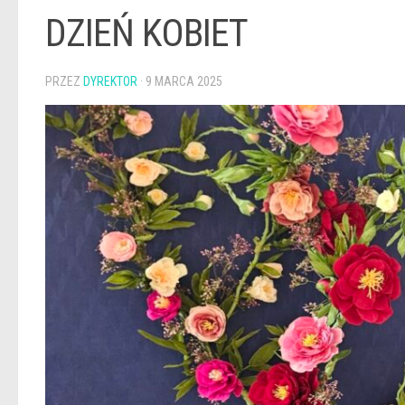
DZIEŃ KOBIET
PRZEZ
DYREKTOR
·
9 MARCA 2025