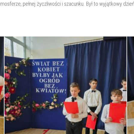
atmosferze, pełnej życzliwości i szacunku. Był to wyjątkowy dzi