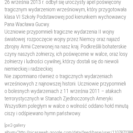
26 września 2013 r. odbył się uroczysty apel poświęcony
tragicznym wydarzeniom wrześniowym, który przygotowała
klasa VI Szkoły Podstawowej pod kierunkiem wychowawcy
Pana Wacława Gucwy.
Uczniowie przypomnieli tragiczne wydarzenia II wojny
światowej: rozpoczęcie wojny przez Niemcy oraz najazd
zbrojny Armii Czerwonej na nasz kraj. Podkreślili bohaterskie
czyny naszych żołnierzy, ich poświęcenie w walce, oraz losy
żołnierzy i ludności cywilnej, którzy dostali się do niewoli
niemieckiej i radzieckiej.
Nie zapomniano również o tragicznych wydarzeniach
wrześniowych z najnowszej historii. Uczniowie przypomnieli
o bolesnych wydarzeniach z 11 września 2011 – atakach
terrorystycznych w Stanach Zjednoczonych Ameryki.
Wszystkim poległym w walce o wolność oddano hołd minutą
ciszy i odśpiewano hymn państwowy.
[pe2-gallery
album=”http://picasaweb.google.com/data/feed/base/user/110787038