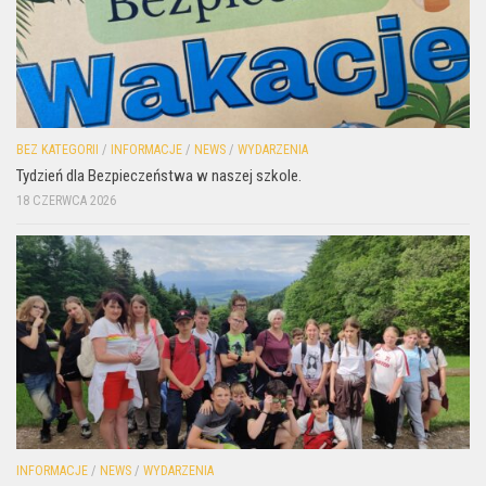
BEZ KATEGORII
/
INFORMACJE
/
NEWS
/
WYDARZENIA
Tydzień dla Bezpieczeństwa w naszej szkole.
18 CZERWCA 2026
INFORMACJE
/
NEWS
/
WYDARZENIA