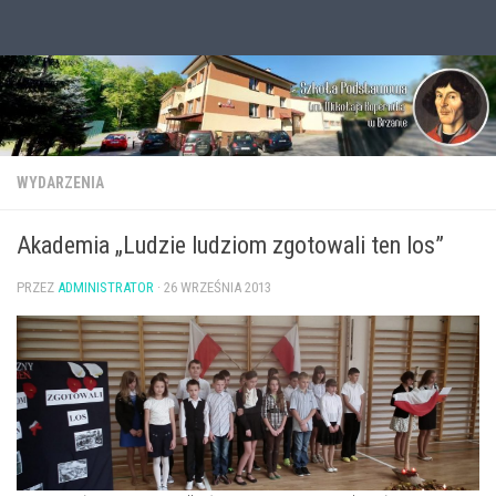
Przejdź do treści
Otwórz pasek narzędzi
WYDARZENIA
Akademia „Ludzie ludziom zgotowali ten los”
PRZEZ
ADMINISTRATOR
·
26 WRZEŚNIA 2013