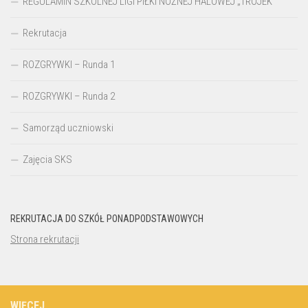
REGULAMIN SZKOLNEJ LIGI PIŁKI NOŻNEJ HALOWEJ „TRÓJEK”
Rekrutacja
ROZGRYWKI – Runda 1
ROZGRYWKI – Runda 2
Samorząd uczniowski
Zajęcia SKS
REKRUTACJA DO SZKÓŁ PONADPODSTAWOWYCH
Strona rekrutacji
WIĘCEJ