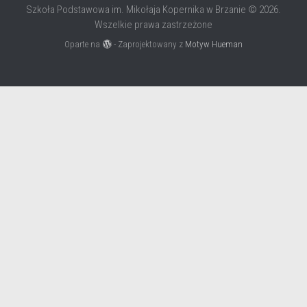
Szkoła Podstawowa im. Mikołaja Kopernika w Brzanie © 2026.
Wszelkie prawa zastrzeżone
Oparte na
- Zaprojektowany z
Motyw Hueman